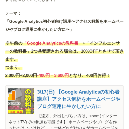
テーマ：
「Google Analytics初心者向け講座〜アクセス解析をホームペー
ジやブログ運用に生かしたい方に〜」
※午前の
「Google Analyticsの教科書」
+「インフルエンサ
ーの教科書」2つ共受講される場合は、10%OFFとさせて頂き
ます。
つまり、
2,000円+2,000円
-400円＝3,600円
となり、400円お得！
3/17(日) 【Google Analyticsの初心者
講座】アクセス解析をホームページや
ブログ運用に生かしたい方に
【遠方、外出しづらい方は、zoom(インター
ネットTV)での参加も可能です】 ホームページやブログを作
ったのはいいけれど、 ・一体どれだけの人がホームページを