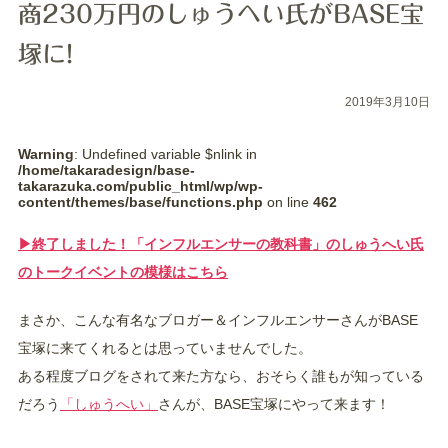
商230万円のしゅうへい氏がBASE宝
塚に!
2019年3月10日
Warning
: Undefined variable $nlink in
/home/takaradesign/base-
takarazuka.com/public_html/wp/wp-
content/themes/base/functions.php
on line
462
▶︎終了しました！「インフルエンサーの教科書」のしゅうへい氏
のトークイベントの模様はこちら
まさか、こんな有名なブロガー＆インフルエンサーさんがBASE
宝塚に来てくれるとは思っていませんでした。
ある程度ブログをされて来た方なら、おそらく誰もが知っている
だろう
「しゅうへい」
さんが、BASE宝塚にやって来ます！