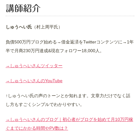
講師紹介
しゅうへい氏
（村上周平氏）
負債500万円ブログ始める→借金返済をTwitterコンテンツに→1年
半で月商230万円達成&現在フォロワー18,000人。
→しゅうへいさんツイッター
→しゅうへいさんのYouTube
↑しゅうへい氏の声のトーンとか知れます。文章力だけでなく話
し方もすごくシンプルでわかりやすい。
→しゅうへいさんのブログ｜初心者がブログを始めて月10万円稼
ぐまでにかかる時間やPV数は？